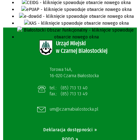
Torowa 14A,
16-020 Czarna Białostocka
tel.:
(85) 713 13 40
fax.:
(85) 713 13 49
um@czarnabialostocka.pl
Deklaracja dostępności »
RODO »