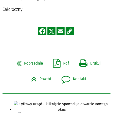
Całoroczny
Poprzednia
Pdf
Drukuj
Powrót
Kontakt