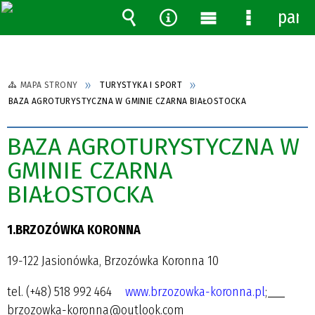
pane
Wyszukiwarka
Narzędzia
Menu
Menu
główne
szczegóło
MAPA STRONY
TURYSTYKA I SPORT
BAZA AGROTURYSTYCZNA W GMINIE CZARNA BIAŁOSTOCKA
BAZA AGROTURYSTYCZNA W
GMINIE CZARNA
BIAŁOSTOCKA
1.BRZOZÓWKA KORONNA
19-122 Jasionówka, Brzozówka Koronna 10
tel. (+48) 518 992 464
www.brzozowka-koronna.pl
;
brzozowka-koronna@outlook.com