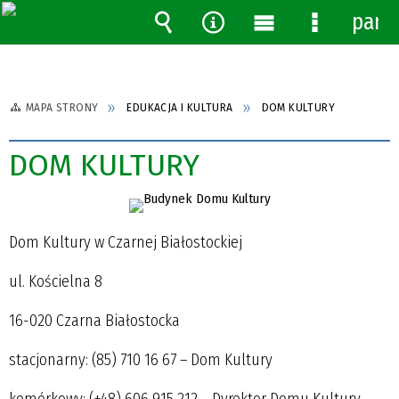
pane
Wyszukiwarka
Narzędzia
Menu
Menu
główne
szczegóło
MAPA STRONY
EDUKACJA I KULTURA
DOM KULTURY
DOM KULTURY
Dom Kultury w Czarnej Białostockiej
ul. Kościelna 8
16-020 Czarna Białostocka
stacjonarny: (85) 710 16 67 – Dom Kultury
komórkowy: (+48) 606 915 212 – Dyrektor Domu Kultury