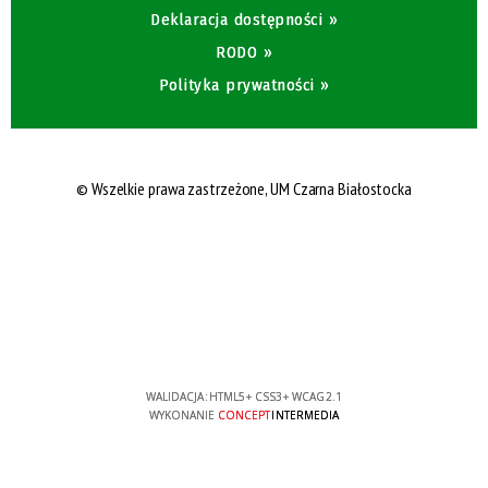
Deklaracja dostępności »
RODO »
Polityka prywatności »
© Wszelkie prawa zastrzeżone,
UM Czarna Białostocka
WALIDACJA:
HTML5
+
CSS3
+
WCAG 2.1
WYKONANIE
CONCEPT
INTERMEDIA