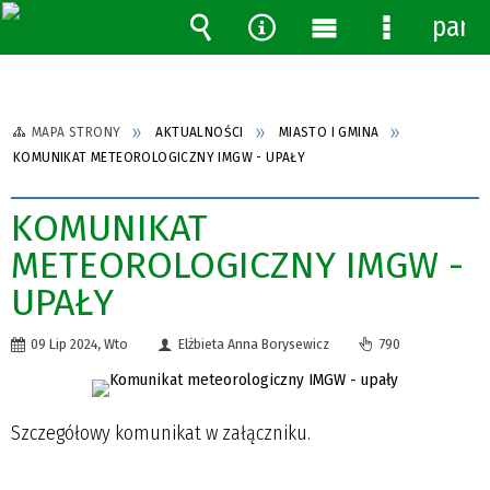
pane
Wyszukiwarka
Narzędzia
Menu
Menu
główne
szczegóło
MAPA STRONY
AKTUALNOŚCI
MIASTO I GMINA
KOMUNIKAT METEOROLOGICZNY IMGW - UPAŁY
KOMUNIKAT
METEOROLOGICZNY IMGW -
UPAŁY
09 Lip 2024, Wto
Elżbieta Anna Borysewicz
790
Szczegółowy komunikat w załączniku.