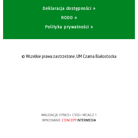
Deklaracja dostępności »
RODO »
Polityka prywatności »
© Wszelkie prawa zastrzeżone,
UM Czarna Białostocka
WALIDACJA:
HTML5
+
CSS3
+
WCAG 2.1
WYKONANIE
CONCEPT
INTERMEDIA