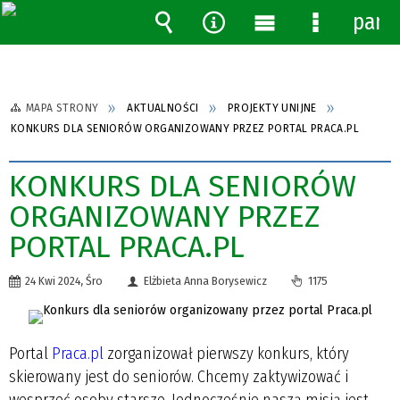
pane
Wyszukiwarka
Narzędzia
Menu
Menu
główne
szczegóło
MAPA STRONY
AKTUALNOŚCI
PROJEKTY UNIJNE
KONKURS DLA SENIORÓW ORGANIZOWANY PRZEZ PORTAL PRACA.PL
KONKURS DLA SENIORÓW
ORGANIZOWANY PRZEZ
PORTAL PRACA.PL
24 Kwi 2024, Śro
Elżbieta Anna Borysewicz
1175
Portal
Praca.pl
zorganizował pierwszy konkurs, który
skierowany jest do seniorów. Chcemy zaktywizować i
wesprzeć osoby starsze. Jednocześnie naszą misją jest