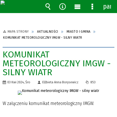
pane
Wyszukiwarka
Narzędzia
Menu
Menu
główne
szczegóło
MAPA STRONY
AKTUALNOŚCI
MIASTO I GMINA
KOMUNIKAT METEOROLOGICZNY IMGW - SILNY WIATR
KOMUNIKAT
METEOROLOGICZNY IMGW -
SILNY WIATR
03 Kwi 2024, Śro
Elżbieta Anna Borysewicz
853
W załączeniu komunikat meteorologiczny IMGW.