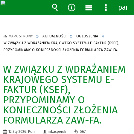
pane
Wyszukiwarka
Narzędzia
Menu
Menu
główne
szczegóło
MAPA STRONY
AKTUALNOŚCI
OGŁOSZENIA
W ZWIĄZKU Z WDRAŻANIEM KRAJOWEGO SYSTEMU E-FAKTUR (KSEF),
PRZYPOMINAMY O KONIECZNOŚCI ZŁOŻENIA FORMULARZA ZAW-FA.
W ZWIĄZKU Z WDRAŻANIEM
KRAJOWEGO SYSTEMU E-
FAKTUR (KSEF),
PRZYPOMINAMY O
KONIECZNOŚCI ZŁOŻENIA
FORMULARZA ZAW-FA.
12 Sty 2026, Pon
mkasperuk
567